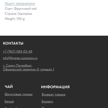
Рецепт заваривания
Сорт: Фруктовый чай
Страна: Германия
Weight: 100 g
КОНТАКТЫ
+7 (965) 084-05-48
info@hygge-company.ru
г. Санкт-Петербург,
Офицерский переулок 8, подьезд 1
ЧАЙ
ИНФОРМАЦИЯ
Фруктовые тизаны
Возврат товара
Белый
Бизнесу