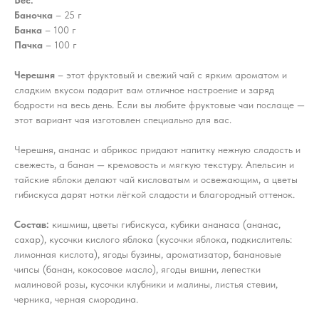
Баночка
– 25 г
Банка
– 100 г
Пачка
– 100 г
Черешня
– этот фруктовый и свежий чай с ярким ароматом и
сладким вкусом подарит вам отличное настроение и заряд
бодрости на весь день. Если вы любите фруктовые чаи послаще —
этот вариант чая изготовлен специально для вас.
Черешня, ананас и абрикос придают напитку нежную сладость и
свежесть, а банан — кремовость и мягкую текстуру. Апельсин и
тайские яблоки делают чай кисловатым и освежающим, а цветы
гибискуса дарят нотки лёгкой сладости и благородный оттенок.
Состав:
кишмиш, цветы гибискуса, кубики ананаса (ананас,
сахар), кусочки кислого яблока (кусочки яблока, подкислитель:
лимонная кислота), ягоды бузины, ароматизатор, банановые
чипсы (банан, кокосовое масло), ягоды вишни, лепестки
малиновой розы, кусочки клубники и малины, листья стевии,
черника, черная смородина.