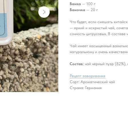
Банка
— 100 г
Баночка
— 20 г
Что будет, если смешать китайс
— яркий и искристый чай, сочет
сочность цитрусовых. В составе 
Чай имеет насыщенный ванильно
натуральному и очень качествен
Состав:
чай черный пуэр (82%), 
Рецепт заваривания
Сорт: Ароматический чай
Страна: Германия