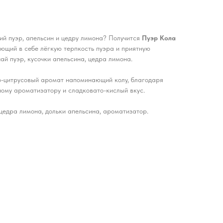
кий пуэр, апельсин и цедру лимона? Получится
Пуэр Кола
ающий в себе лёгкую терпкость пуэра и приятную
чай пуэр, кусочки апельсина, цедра лимона.
-цитрусовый аромат напоминающий колу, благодаря
ному ароматизатору и сладковато-кислый вкус.
цедра лимона, дольки апельсина, ароматизатор.