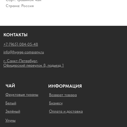
Страна: Россия
КОНТАКТЫ
+7 (965) 084-05-48
info@hygge-company.ru
г. Санкт-Петербург,
Офицерский переулок 8, подьезд 1
ЧАЙ
ИНФОРМАЦИЯ
Фруктовые тизаны
Возврат товара
Белый
Бизнесу
Зелёный
Оплата и доставка
Улуны