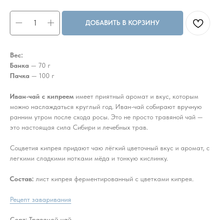
ДОБАВИТЬ В КОРЗИНУ
Вес:
Банка
— 70 г
Пачка
— 100 г
Иван-чай
с кипреем
имеет приятный аромат и вкус, которым
можно наслаждаться круглый год. Иван-чай собирают вручную
ранним утром после схода росы. Это не просто травяной чай —
это настоящая сила Сибири и лечебных трав.
Соцветия кипрея придают чаю лёгкий цветочный вкус и аромат, с
легкими сладкими нотками мёда и тонкую кислинку.
Состав:
лист кипрея ферментированный с цветками кипрея.
Рецепт заваривания
Сорт: Травяной чай