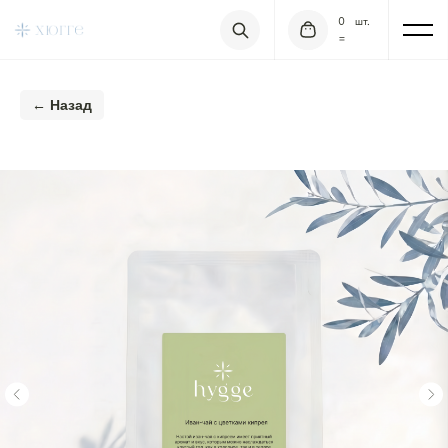
0
шт.
=
← Назад