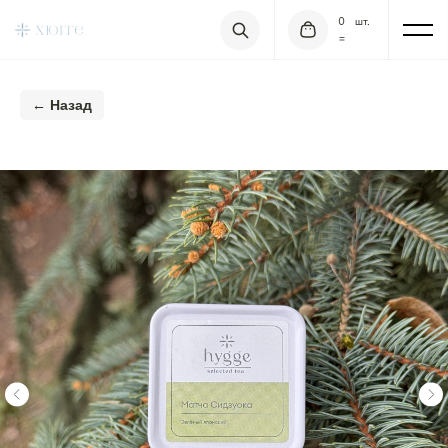
0
шт.
=
← Назад