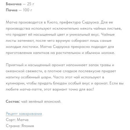
Баночка
— 25 г
Пачка
— 100 г
Матча производится в Киото, префектура Сидзуока. Для ее
производства используют исключительно мякоть чайных листьев,
что придает ей насыщенный цвет и уникальный вкус. Чайные
листы затеняют, после чего вручную собирают лишь самые
молодые листочки. Матча Сидзуока прекрасно подходит для
приготовления напитков на растительном и обычном молоке.
Приятный и насыщенный аромат напоминает запах травы и
океанской свежести, а плотное сладкое послевкусие придает
напитку особенный шарм. Часто этот чай используют в
кулинарии, чтобы придать блюдам особый вкус и аромат. Если вы
любите матча-латте, этот вариант точно для вас!
Состав:
чай зелёный японский.
Рецепт заваривания
Сорт: Матча
Страна: Япония