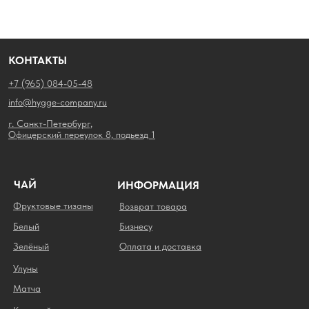
КОНТАКТЫ
+7 (965) 084-05-48
info@hygge-company.ru
г. Санкт-Петербург,
Офицерский переулок 8, подьезд 1
ЧАЙ
ИНФОРМАЦИЯ
Фруктовые тизаны
Возврат товара
Белый
Бизнесу
Зелёный
Оплата и доставка
Улуны
Матча