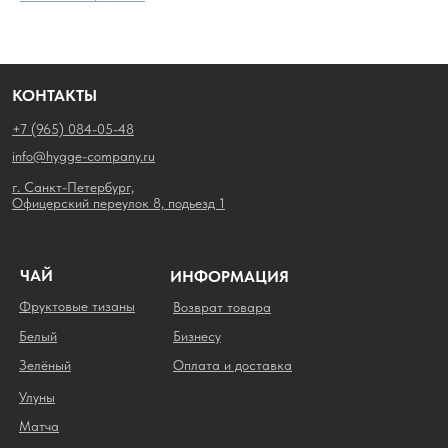
КОНТАКТЫ
+7 (965) 084-05-48
info@hygge-company.ru
г. Санкт-Петербург,
Офицерский переулок 8, подьезд 1
ЧАЙ
ИНФОРМАЦИЯ
Фруктовые тизаны
Возврат товара
Белый
Бизнесу
Зелёный
Оплата и доставка
Улуны
Матча