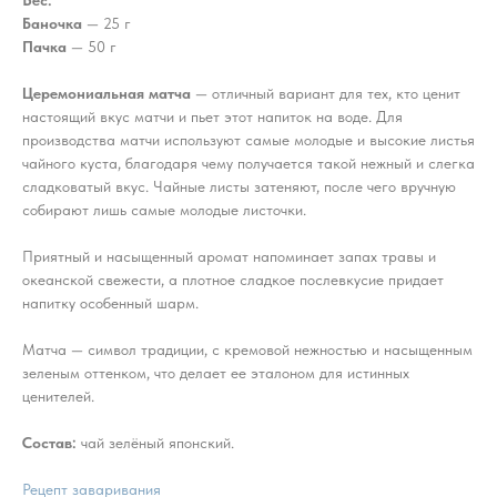
Баночка
— 25 г
Пачка
— 50 г
Церемониальная матча
— отличный вариант для тех, кто ценит
настоящий вкус матчи и пьет этот напиток на воде. Для
производства матчи используют самые молодые и высокие листья
чайного куста, благодаря чему получается такой нежный и слегка
сладковатый вкус. Чайные листы затеняют, после чего вручную
собирают лишь самые молодые листочки.
Приятный и насыщенный аромат напоминает запах травы и
океанской свежести, а плотное сладкое послевкусие придает
напитку особенный шарм.
Матча — символ традиции, с кремовой нежностью и насыщенным
зеленым оттенком, что делает ее эталоном для истинных
ценителей.
Состав:
чай зелёный японский.
Рецепт заваривания