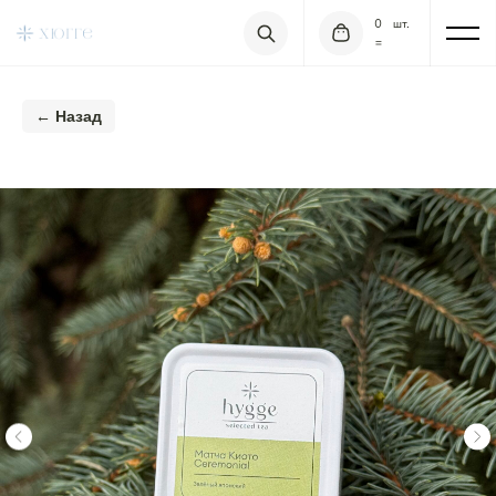
0
шт.
=
← Назад