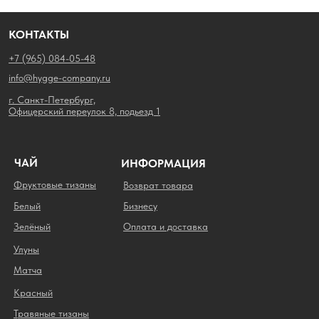
КОНТАКТЫ
+7 (965) 084-05-48
info@hygge-company.ru
г. Санкт-Петербург,
Офицерский переулок 8, подьезд 1
ЧАЙ
ИНФОРМАЦИЯ
Фруктовые тизаны
Возврат товара
Белый
Бизнесу
Зелёный
Оплата и доставка
Улуны
Матча
Красный
Травяные тизаны