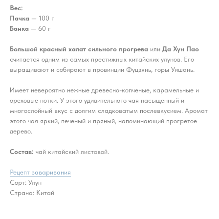
Вес:
Пачка
— 100 г
Банка
— 60 г
Большой красный халат сильного прогрева
или
Да Хун Пао
считается одним из самых престижных китайских улунов. Его
выращивают и собирают в провинции Фуцзянь, горы Уишань.
Имеет невероятно нежные древесно-копченые, карамельные и
ореховые нотки. У этого удивительного чая насыщенный и
многослойный вкус с долгим сладковатым послевкусием. Аромат
этого чая яркий, печеный и пряный, напоминающий прогретое
дерево.
Состав:
чай китайский листовой.
Рецепт заваривания
Сорт: Улун
Страна: Китай