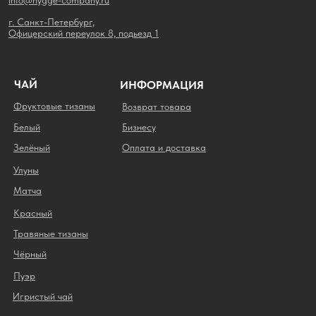
info@hygge-company.ru
г. Санкт-Петербург,
Офицерский переулок 8, подьезд 1
ЧАЙ
ИНФОРМАЦИЯ
Фруктовые тизаны
Возврат товара
Белый
Бизнесу
Зелёный
Оплата и доставка
Улуны
Матча
Красный
Травяные тизаны
Чёрный
Пуэр
Игристый чай